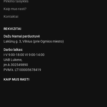
Pirkimo taisykles
Kaip mus rasti?
Kontaktai
REKVIZITAI
Dažu Namai parduotuvė
Lakūnų g. 3, Vilnius (prie Ogmios miesto)
Darbo laikas:
I-V 9:00-18:00 VI 9:00-14:00
UAB Lukene,
įm.k.302549890
PVM k. LT100005678419
KAIP MUS RASTI