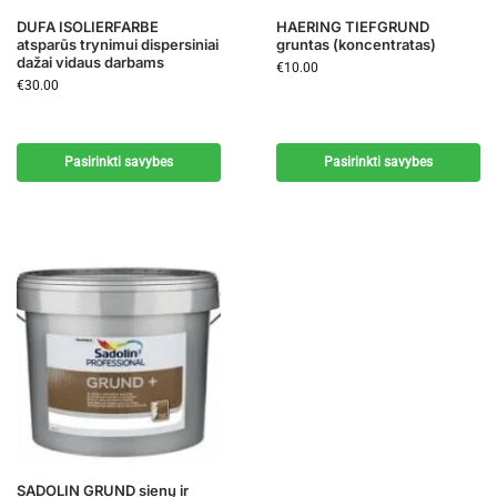
DUFA ISOLIERFARBE
HAERING TIEFGRUND
atsparūs trynimui dispersiniai
gruntas (koncentratas)
dažai vidaus darbams
€
10.00
€
30.00
Pasirinkti savybes
Pasirinkti savybes
SADOLIN GRUND sienų ir