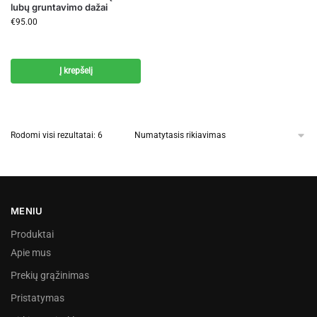
lubų gruntavimo dažai
€
95.00
Į krepšelį
Rodomi visi rezultatai: 6
MENIU
Produktai
Apie mus
Prekių grąžinimas
Pristatymas