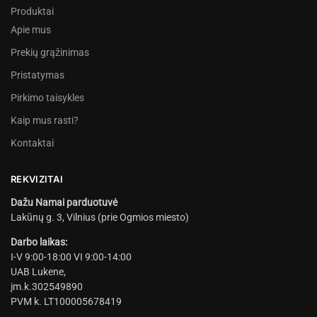
Produktai
Apie mus
Prekių grąžinimas
Pristatymas
Pirkimo taisykles
Kaip mus rasti?
Kontaktai
REKVIZITAI
Dažu Namai parduotuvė
Lakūnų g. 3, Vilnius (prie Ogmios miesto)
Darbo laikas:
I-V 9:00-18:00 VI 9:00-14:00
UAB Lukene,
įm.k.302549890
PVM k. LT100005678419