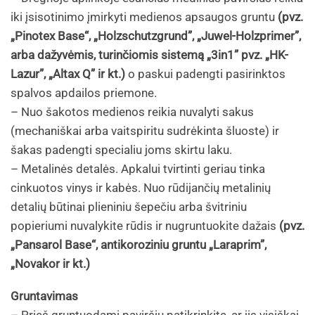
iki įsisotinimo įmirkyti medienos apsaugos gruntu
(pvz.
„Pinotex Base“, „Holzschutzgrund”, „Juwel-Holzprimer”,
arba dažyvėmis, turinčiomis sistemą „3in1” pvz. „HK-
Lazur”, „Altax Q” ir kt.)
o paskui padengti pasirinktos
spalvos apdailos priemone.
– Nuo šakotos medienos reikia nuvalyti sakus
(mechaniškai arba vaitspiritu sudrėkinta šluoste) ir
šakas padengti specialiu joms skirtu laku.
– Metalinės detalės. Apkalui tvirtinti geriau tinka
cinkuotos vinys ir kabės. Nuo rūdijančių metalinių
detalių būtinai plieniniu šepečiu arba švitriniu
popieriumi nuvalykite rūdis ir nugruntuokite dažais
(pvz.
„Pansarol Base“, antikoroziniu gruntu „Laraprim”,
„Novakor ir kt.)
Gruntavimas