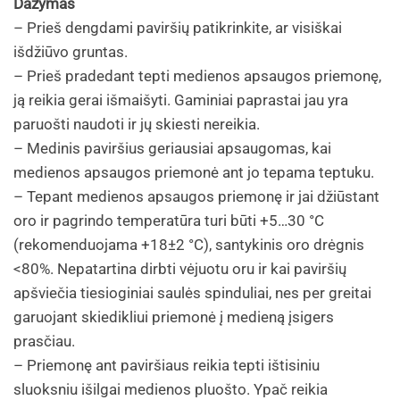
Dažymas
– Prieš dengdami paviršių patikrinkite, ar visiškai
išdžiūvo gruntas.
– Prieš pradedant tepti medienos apsaugos priemonę,
ją reikia gerai išmaišyti. Gaminiai paprastai jau yra
paruošti naudoti ir jų skiesti nereikia.
– Medinis paviršius geriausiai apsaugomas, kai
medienos apsaugos priemonė ant jo tepama teptuku.
– Tepant medienos apsaugos priemonę ir jai džiūstant
oro ir pagrindo temperatūra turi būti +5…30 °C
(rekomenduojama +18±2 °C), santykinis oro drėgnis
<80%. Nepatartina dirbti vėjuotu oru ir kai paviršių
apšviečia tiesioginiai saulės spinduliai, nes per greitai
garuojant skiedikliui priemonė į medieną įsigers
prasčiau.
– Priemonę ant paviršiaus reikia tepti ištisiniu
sluoksniu išilgai medienos pluošto. Ypač reikia