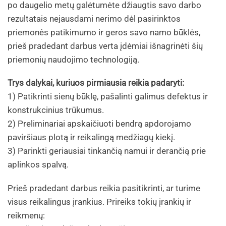
po daugelio metų galėtumėte džiaugtis savo darbo
rezultatais nejausdami nerimo dėl pasirinktos
priemonės patikimumo ir geros savo namo būklės,
prieš pradedant darbus verta įdėmiai išnagrinėti šių
priemonių naudojimo technologiją.
Trys dalykai, kuriuos pirmiausia reikia padaryti:
1) Patikrinti sienų būklę, pašalinti galimus defektus ir
konstrukcinius trūkumus.
2) Preliminariai apskaičiuoti bendrą apdorojamo
paviršiaus plotą ir reikalingą medžiagų kiekį.
3) Parinkti geriausiai tinkančią namui ir derančią prie
aplinkos spalvą.
Prieš pradedant darbus reikia pasitikrinti, ar turime
visus reikalingus įrankius. Prireiks tokių įrankių ir
reikmenų: