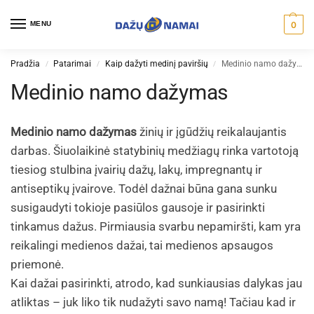
MENU
0
Pradžia
Patarimai
Kaip dažyti medinį paviršių
Medinio namo dažymas
/
/
/
Medinio namo dažymas
Medinio namo dažymas
žinių ir įgūdžių reikalaujantis
darbas. Šiuolaikinė statybinių medžiagų rinka vartotoją
tiesiog stulbina įvairių dažų, lakų, impregnantų ir
antiseptikų įvairove. Todėl dažnai būna gana sunku
susigaudyti tokioje pasiūlos gausoje ir pasirinkti
tinkamus dažus. Pirmiausia svarbu nepamiršti, kam yra
reikalingi medienos dažai, tai medienos apsaugos
priemonė.
Kai dažai pasirinkti, atrodo, kad sunkiausias dalykas jau
atliktas – juk liko tik nudažyti savo namą! Tačiau kad ir