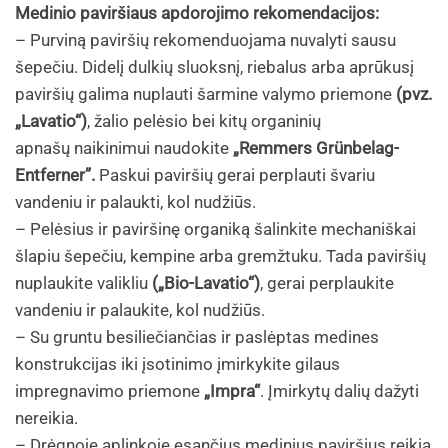
Medinio paviršiaus apdorojimo rekomendacijos:
– Purviną paviršių rekomenduojama nuvalyti sausu
šepečiu. Didelį dulkių sluoksnį, riebalus arba aprūkusį
paviršių galima nuplauti šarmine valymo priemone
(pvz.
„Lavatio“)
, žalio pelėsio bei kitų organinių
apnašų naikinimui naudokite
„Remmers Grünbelag-
Entferner”.
Paskui paviršių gerai perplauti švariu
vandeniu ir palaukti, kol nudžiūs.
– Pelėsius ir paviršinę organiką šalinkite mechaniškai
šlapiu šepečiu, kempine arba gremžtuku. Tada paviršių
nuplaukite valikliu
(„Bio-Lavatio“)
, gerai perplaukite
vandeniu ir palaukite, kol nudžiūs.
– Su gruntu besiliečiančias ir paslėptas medines
konstrukcijas iki įsotinimo įmirkykite gilaus
impregnavimo priemone
„Impra“
. Įmirkytų dalių dažyti
nereikia.
– Drėgnoje aplinkoje esančius medinius paviršius reikia