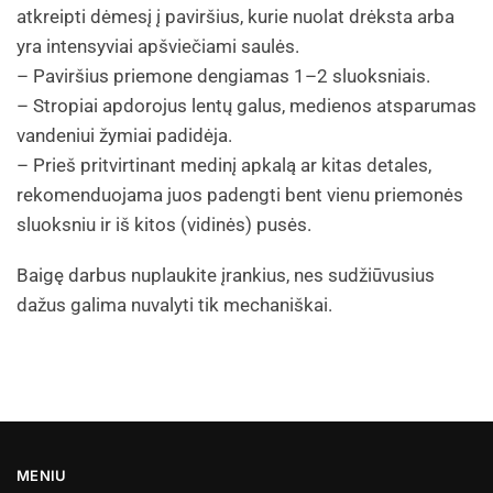
atkreipti dėmesį į paviršius, kurie nuolat drėksta arba
yra intensyviai apšviečiami saulės.
– Paviršius priemone dengiamas 1–2 sluoksniais.
– Stropiai apdorojus lentų galus, medienos atsparumas
vandeniui žymiai padidėja.
– Prieš pritvirtinant medinį apkalą ar kitas detales,
rekomenduojama juos padengti bent vienu priemonės
sluoksniu ir iš kitos (vidinės) pusės.
Baigę darbus nuplaukite įrankius, nes sudžiūvusius
dažus galima nuvalyti tik mechaniškai.
MENIU