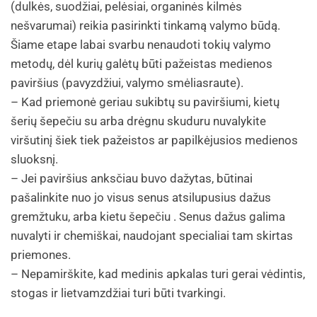
(dulkės, suodžiai, pelėsiai, organinės kilmės
nešvarumai) reikia pasirinkti tinkamą valymo būdą.
Šiame etape labai svarbu nenaudoti tokių valymo
metodų, dėl kurių galėtų būti pažeistas medienos
paviršius (pavyzdžiui, valymo smėliasraute).
– Kad priemonė geriau sukibtų su paviršiumi, kietų
šerių šepečiu su arba drėgnu skuduru nuvalykite
viršutinį šiek tiek pažeistos ar papilkėjusios medienos
sluoksnį.
– Jei paviršius anksčiau buvo dažytas, būtinai
pašalinkite nuo jo visus senus atsilupusius dažus
gremžtuku, arba kietu šepečiu . Senus dažus galima
nuvalyti ir chemiškai, naudojant specialiai tam skirtas
priemones.
– Nepamirškite, kad medinis apkalas turi gerai vėdintis,
stogas ir lietvamzdžiai turi būti tvarkingi.