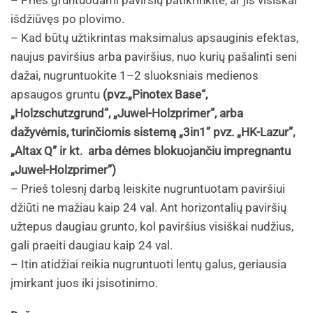
– Prieš gruntuodami paviršių patikrinkite, ar jis visiškai
išdžiūvęs po plovimo.
– Kad būtų užtikrintas maksimalus apsauginis efektas,
naujus paviršius arba paviršius, nuo kurių pašalinti seni
dažai, nugruntuokite 1–2 sluoksniais medienos
apsaugos gruntu
(pvz.„Pinotex Base“,
„Holzschutzgrund”, „Juwel-Holzprimer”, arba
dažyvėmis, turinčiomis sistemą „3in1” pvz. „HK-Lazur”,
„Altax Q” ir kt.
arba dėmes blokuojančiu impregnantu
„Juwel-Holzprimer”)
– Prieš tolesnį darbą leiskite nugruntuotam paviršiui
džiūti ne mažiau kaip 24 val. Ant horizontalių paviršių
užtepus daugiau grunto, kol paviršius visiškai nudžius,
gali praeiti daugiau kaip 24 val.
– Itin atidžiai reikia nugruntuoti lentų galus, geriausia
įmirkant juos iki įsisotinimo.