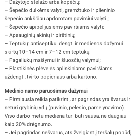
– Dažytojo stelažo arba kopėčių;
– Šepečio dulkėms valyti, gremžtuko ir plieninio
šepečio ankščiau apdorotam paviršiui valyti ;
– Šepečio apipelijusiems paviršiams valyti;
– Apsauginių akinių ir pirštinių;
– Teptukų: antiseptikui dengti ir medienos dažymui
skirtų 10–14 cm ir 7–12 cm teptukų;
– Pagaliukų maišymui ir šluosčių valymui;
– Plastikinės plėvelės aplinkiniams paviršiams
uždengti, tvirto popieriaus arba kartono.
Medinio namo paruošimas dažymui
– Pirmiausia reikia patikrinti, ar pagrindas yra švarus ir
neturi grybinių ydų (puvinio, pelėsio, pamėlynavimo).
Viso darbo metu mediena turi būti sausa, ne daugiau
kaip 20% drėgnumo.
– Jei pagrindas nešvarus, atsižvelgiant į teršalų pobūdį