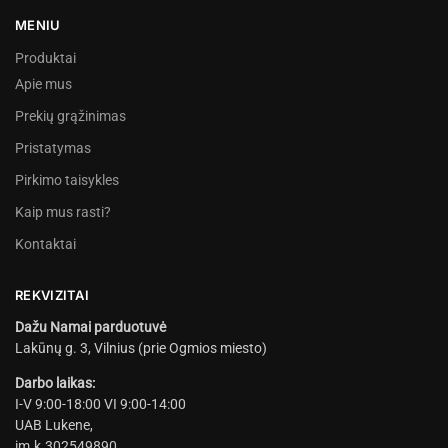
MENIU
Produktai
Apie mus
Prekių grąžinimas
Pristatymas
Pirkimo taisykles
Kaip mus rasti?
Kontaktai
REKVIZITAI
Dažu Namai parduotuvė
Lakūnų g. 3, Vilnius (prie Ogmios miesto)
Darbo laikas:
I-V 9:00-18:00 VI 9:00-14:00
UAB Lukene,
įm.k.302549890