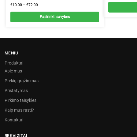
€
10.00
–
€
72.00
Pasirinkti savybes
MENIU
Produktai
Apie mus
Prekių grąžinimas
Pristatymas
Pirkimo taisykles
Kaip mus rasti?
Kontaktai
REKVIZITAI