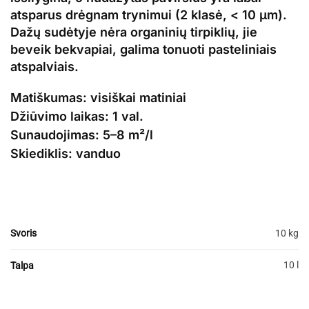
atsparus drėgnam trynimui (2 klasė, < 10 μm).
Dažų sudėtyje nėra organinių tirpiklių, jie
beveik bekvapiai, galima tonuoti pasteliniais
atspalviais.
Matiškumas: visiškai matiniai
Džiūvimo laikas: 1 val.
Sunaudojimas: 5–8 m²/l
Skiediklis: vanduo
Svoris
10 kg
10 l
Talpa