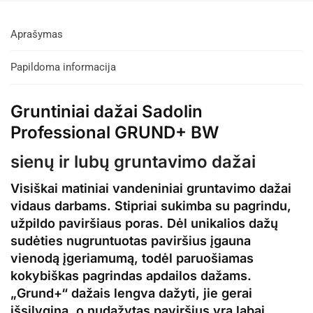
Aprašymas
Papildoma informacija
Gruntiniai dažai Sadolin
Professional GRUND+ BW
sienų ir lubų gruntavimo dažai
Visiškai matiniai vandeniniai gruntavimo dažai
vidaus darbams. Stipriai sukimba su pagrindu,
užpildo paviršiaus poras. Dėl unikalios dažų
sudėties nugruntuotas paviršius įgauna
vienodą įgeriamumą, todėl paruošiamas
kokybiškas pagrindas apdailos dažams.
„Grund+“ dažais lengva dažyti, jie gerai
išsilygina, o nudažytas paviršius yra labai