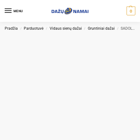
0
MENU
Pradžia
Parduotuvė
Vidaus sienų dažai
Gruntiniai dažai
SADOLIN GRUND sienų ir lubų gruntavimo dažai
/
/
/
/