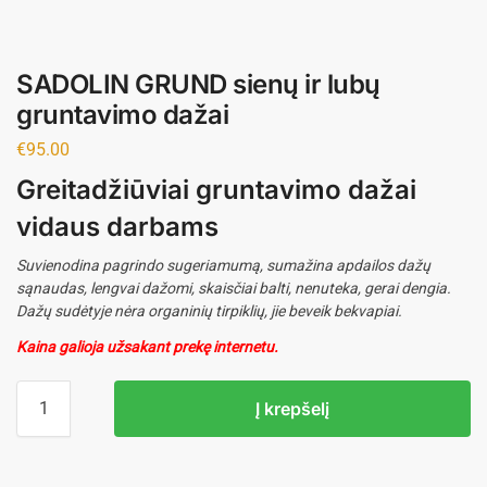
SADOLIN GRUND sienų ir lubų
gruntavimo dažai
€
95.00
Greitadžiūviai gruntavimo dažai
vidaus darbams
Suvienodina pagrindo sugeriamumą, sumažina apdailos dažų
sąnaudas, lengvai dažomi, skaisčiai balti, nenuteka, gerai dengia.
Dažų sudėtyje nėra organinių tirpiklių, jie beveik bekvapiai.
Kaina galioja užsakant prekę internetu.
Į krepšelį