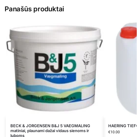
Panašūs produktai
BECK & JORGENSEN B&J 5 VAEGMALING
HAERING TIEFG
matiniai, plaunami dažai vidaus sienoms ir
€
10.00
luboms