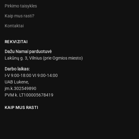
Pirkimo taisykles
Kaip mus rasti?
Kontaktai
REKVIZITAI
Dažu Namai parduotuvė
Lakūnų g. 3, Vilnius (prie Ogmios miesto)
Darbo laikas:
I-V 9:00-18:00 VI 9:00-14:00
UAB Lukene,
įm.k.302549890
PVM k. LT100005678419
KAIP MUS RASTI