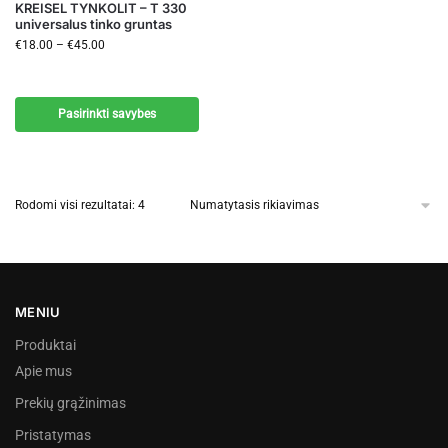
KREISEL TYNKOLIT – T 330
universalus tinko gruntas
€
18.00
–
€
45.00
Pasirinkti savybes
Rodomi visi rezultatai: 4
MENIU
Produktai
Apie mus
Prekių grąžinimas
Pristatymas