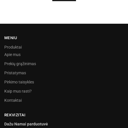
MENIU
Produktai
Apie mus
Prekių grąžinimas
Pristatymas
Pirkimo taisykles
Kaip mus rasti?
Kontaktai
REKVIZITAI
Dažu Namai parduotuvė