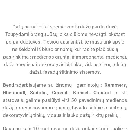
Dažų namai – tai specializuota dažų parduotuvė.
Taupydami brangų Jūsų laiką siūlome nevargti lakstant
po parduotuves. Tiesiog apsilankykite mūsų tinklapyje
neišeidami iš biuro ar namų, kur rasite plačiausią
pasirinkimą : medienos gruntai ir impregnantai medienai,
dažai medienai, dekoratyviniai tinkai, vidaus sienų ir lubų
dažai, fasadų šiltinimo sistemos.
Bendradarbiaujame su žinomų gamintojų :
Remmers,
Rhenocoll, Sadolin, Ceresit, Kreisel, Caparol
ir kt.
atstovais, galime pasiūlyti virš 50 pavadinimų medienos
dažų ir medienos impregnantų, fasado šiltinimo sistemų,
dekoratyvinių tinkų, vidaus ir lauko dažų ir kitų prekių.
Daugiau kaip 10 metų esame dažų rinkoje, todėl galime