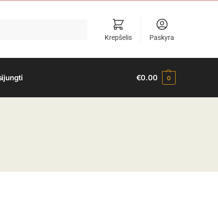
Krepšelis
Paskyra
sijungti
€
0.00
0