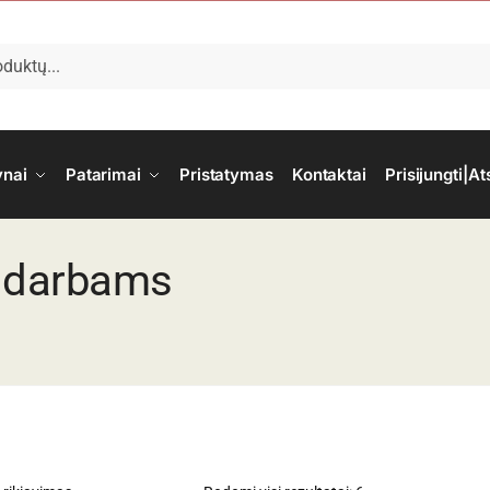
ynai
Patarimai
Pristatymas
Kontaktai
Prisijungti|At
o darbams