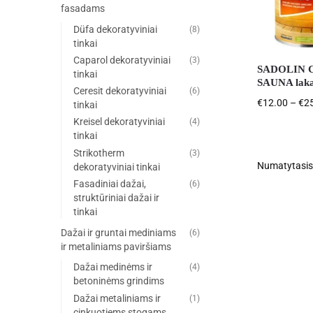
fasadams
Düfa dekoratyviniai
(8)
tinkai
Caparol dekoratyviniai
(3)
SADOLIN 
tinkai
SAUNA lak
Ceresit dekoratyviniai
(6)
€
12.00
–
€
2
tinkai
Kreisel dekoratyviniai
(4)
tinkai
Strikotherm
(3)
dekoratyviniai tinkai
Fasadiniai dažai,
(6)
struktūriniai dažai ir
tinkai
Dažai ir gruntai mediniams
(6)
ir metaliniams paviršiams
Dažai medinėms ir
(4)
betoninėms grindims
Dažai metaliniams ir
(1)
cinkuotiems stogams