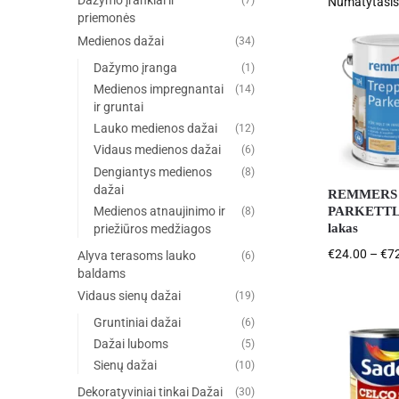
Dažymo įrankiai ir
(7)
priemonės
Medienos dažai
(34)
Dažymo įranga
(1)
Medienos impregnantai
(14)
ir gruntai
Lauko medienos dažai
(12)
Vidaus medienos dažai
(6)
Dengiantys medienos
(8)
dažai
REMMERS
PARKETT
Medienos atnaujinimo ir
(8)
lakas
priežiūros medžiagos
€
24.00
–
€
7
Alyva terasoms lauko
(6)
baldams
Vidaus sienų dažai
(19)
Gruntiniai dažai
(6)
Dažai luboms
(5)
Sienų dažai
(10)
Dekoratyviniai tinkai Dažai
(30)