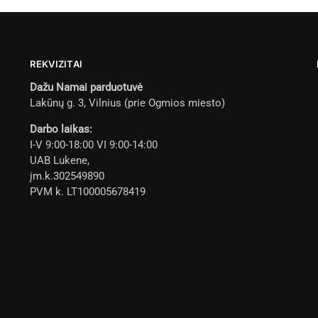
REKVIZITAI
Dažu Namai parduotuvė
Lakūnų g. 3, Vilnius (prie Ogmios miesto)
Darbo laikas:
I-V 9:00-18:00 VI 9:00-14:00
UAB Lukene,
įm.k.302549890
PVM k. LT100005678419