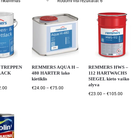
Rodomi visi rezultatai: 6
 TREPPEN
REMMERS AQUA H –
REMMERS HWS –
LACK
480 HARTER lako
112 HARTWACHS
kietiklis
SIEGEL kieto vaško
alyva
2.00
€
24.00
–
€
75.00
€
23.00
–
€
105.00