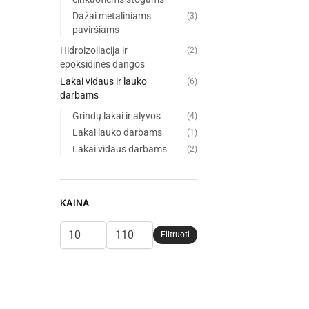
Dažai metaliniams
(3)
paviršiams
Hidroizoliacija ir
(2)
epoksidinės dangos
Lakai vidaus ir lauko
(6)
darbams
Grindų lakai ir alyvos
(4)
Lakai lauko darbams
(1)
Lakai vidaus darbams
(2)
KAINA
Filtruoti