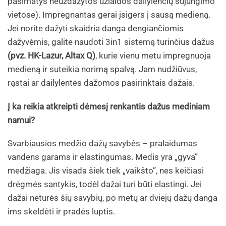
pasimatys neuždažytos užlaidos dailylenčių sujungimo
vietose). Impregnantas gerai įsigers į sausą medieną.
Jei norite dažyti skaidria danga dengiančiomis
dažyvėmis, galite naudoti 3in1 sistemą turinčius dažus
(pvz. HK-Lazur, Altax Q)
, kurie vienu metu impregnuoja
medieną ir suteikia norimą spalvą. Jam nudžiūvus,
rąstai ar dailylentės dažomos pasirinktais dažais.
Į ka reikia atkreipti dėmesį renkantis dažus mediniam
namui?
Svarbiausios medžio dažų savybės – pralaidumas
vandens garams ir elastingumas. Medis yra „gyva”
medžiaga. Jis visada šiek tiek „vaikšto”, nes keičiasi
drėgmės santykis, todėl dažai turi būti elastingi. Jei
dažai neturės šių savybių, po metų ar dviejų dažų danga
ims skeldėti ir pradės luptis.