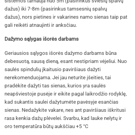
sistemos tarnauja nuo 5m (pasirinkus šviesių spalvų
dažus) iki 7-8m (pasirinkus tamsesnių spalvų
dažus), nors pietines ir vakarines namo sienas taip pat
gali reikėti atnaujinti ir anksčiau.
Dažymo sąlygas išorės darbams
Geriausios sąlygos išorės dažymo darbams būna
debesuotą, sausą dieną, esant nestipriam vėjeliui. Nuo
saulės spindulių įkaitusio paviršiaus dažyti
nerekomenduojama. Jei jau neturite įšeities, tai
pradėkite dažyti tas sienas, kurios yra saulės
neapšviestoje pusėje ir eikite pagal laikrodžio rodyklę,
kad sukantis saulei dažytumėte pavėsyje esančias
sienas. Nedažykite vakare, nes ant paviršiaus iškritusi
rasa kenkia dažų plėvelei. Svarbu, kad lauke nelytų ir
oro temperatūra būtų aukščiau +5 °C