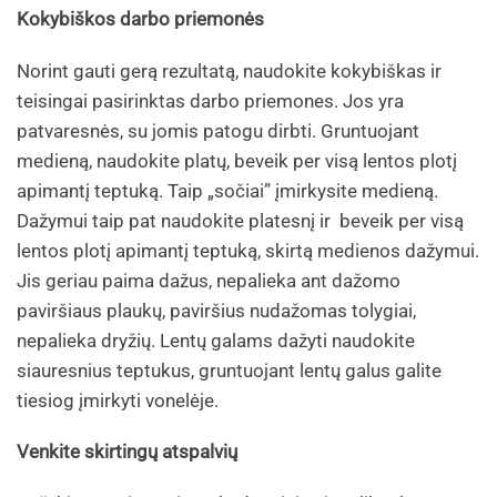
Kokybiškos darbo priemonės
Norint gauti gerą rezultatą, naudokite kokybiškas ir
teisingai pasirinktas darbo priemones. Jos yra
patvaresnės, su jomis patogu dirbti. Gruntuojant
medieną, naudokite platų, beveik per visą lentos plotį
apimantį teptuką. Taip „sočiai” įmirkysite medieną.
Dažymui taip pat naudokite platesnį ir beveik per visą
lentos plotį apimantį teptuką, skirtą medienos dažymui.
Jis geriau paima dažus, nepalieka ant dažomo
paviršiaus plaukų, paviršius nudažomas tolygiai,
nepalieka dryžių. Lentų galams dažyti naudokite
siauresnius teptukus, gruntuojant lentų galus galite
tiesiog įmirkyti vonelėje.
Venkite skirtingų atspalvių