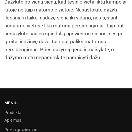
Dažykite po vieną sieną, kad tęsinio vieta liktų kampe ar
kitoje ne taip matomoje vietoje. Nesustokite dažyti
ilgesniam laikui nudažę sieną iki vidurio, nes tęsiant
sudūrimo vietose liks matomi persidengimai. Taip pat
nedažykite saulės spindulių apšviestos sienos, nes per
greitai išdžiūvę dažai taip pat paliks matomus
persidengimus. Prieš dažymą gerai išmaišykite, o
dažymo metu nepamirškite pamaišyti dažų.
MENIU
Produktai
Apie mus
Prekių grąžinimas