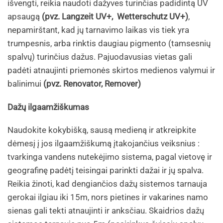
išvengti, reikia naudoti dažyves turinčias padidintą UV
apsaugą
(pvz. Langzeit UV+, Wetterschutz UV+)
,
nepamirštant, kad jų tarnavimo laikas vis tiek yra
trumpesnis, arba rinktis daugiau pigmento (tamsesnių
spalvų) turinčius dažus. Pajuodavusias vietas gali
padėti atnaujinti priemonės skirtos medienos valymui ir
balinimui
(pvz. Renovator, Remover)
Dažų ilgaamžiškumas
Naudokite kokybišką, sausą medieną ir atkreipkite
dėmesį į jos ilgaamžiškumą įtakojančius veiksnius :
tvarkinga vandens nutekėjimo sistema, pagal vietovę ir
geografinę padėtį teisingai parinkti dažai ir jų spalva.
Reikia žinoti, kad dengiančios dažų sistemos tarnauja
gerokai ilgiau iki 15m, nors pietines ir vakarines namo
sienas gali tekti atnaujinti ir anksčiau. Skaidrios dažų