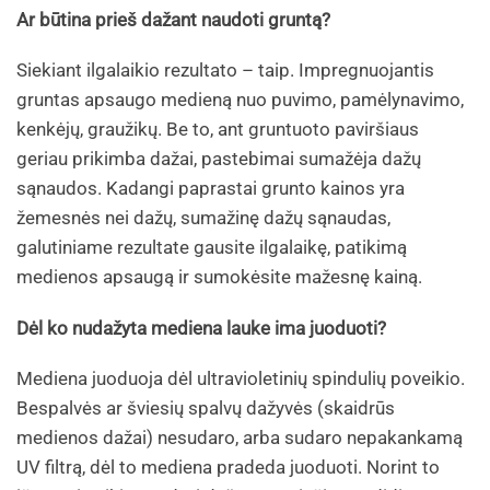
Ar būtina prieš dažant naudoti gruntą?
Siekiant ilgalaikio rezultato – taip. Impregnuojantis
gruntas apsaugo medieną nuo puvimo, pamėlynavimo,
kenkėjų, graužikų. Be to, ant gruntuoto paviršiaus
geriau prikimba dažai, pastebimai sumažėja dažų
sąnaudos. Kadangi paprastai grunto kainos yra
žemesnės nei dažų, sumažinę dažų sąnaudas,
galutiniame rezultate gausite ilgalaikę, patikimą
medienos apsaugą ir sumokėsite mažesnę kainą.
Dėl ko nudažyta mediena lauke ima juoduoti?
Mediena juoduoja dėl ultravioletinių spindulių poveikio.
Bespalvės ar šviesių spalvų dažyvės (skaidrūs
medienos dažai) nesudaro, arba sudaro nepakankamą
UV filtrą, dėl to mediena pradeda juoduoti. Norint to