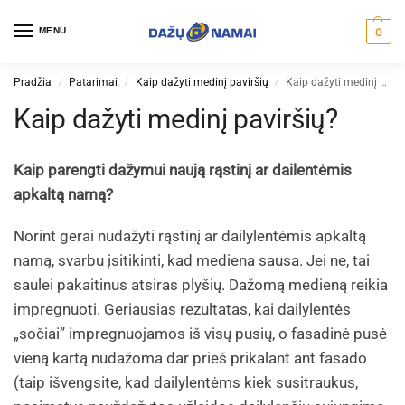
MENU
0
Pradžia
Patarimai
Kaip dažyti medinį paviršių
Kaip dažyti medinį paviršių?
/
/
/
Kaip dažyti medinį paviršių?
Kaip parengti dažymui naują rąstinį ar dailentėmis
apkaltą namą?
Norint gerai nudažyti rąstinį ar dailylentėmis apkaltą
namą, svarbu įsitikinti, kad mediena sausa. Jei ne, tai
saulei pakaitinus atsiras plyšių. Dažomą medieną reikia
impregnuoti. Geriausias rezultatas, kai dailylentės
„sočiai” impregnuojamos iš visų pusių, o fasadinė pusė
vieną kartą nudažoma dar prieš prikalant ant fasado
(taip išvengsite, kad dailylentėms kiek susitraukus,