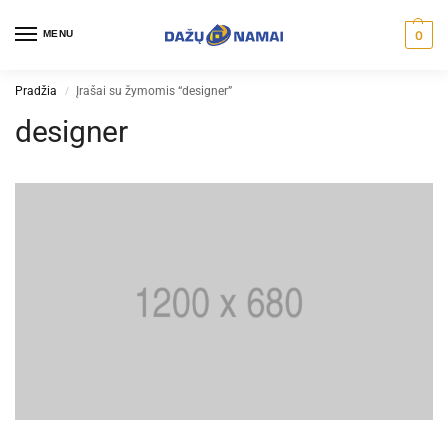
MENU
0
Pradžia
Įrašai su žymomis “designer”
/
designer