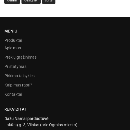
denim
designer
suits
MENIU
Produktai
Apie mus
Prekių grąžinimas
Pristatymas
Pirkimo taisykles
Kaip mus rasti?
Kontaktai
REKVIZITAI
Dažu Namai parduotuvė
Lakūnų g. 3, Vilnius (prie Ogmios miesto)