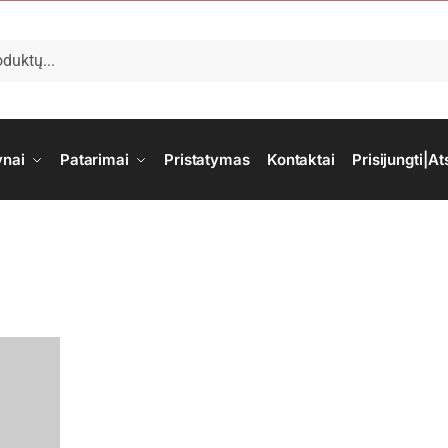
ynai
Patarimai
Pristatymas
Kontaktai
Prisijungti|At