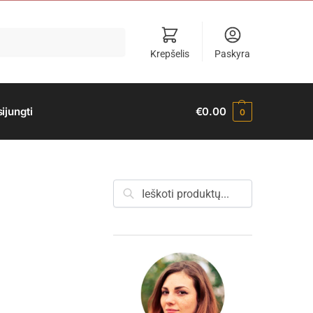
Krepšelis
Paskyra
sijungti
€
0.00
0
Ieškoti