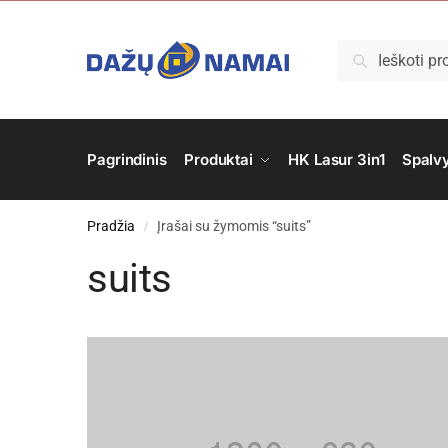
Ieškoti
Pagrindinis
Produktai
HK Lasur 3in1
Spalv
Pradžia
Įrašai su žymomis “suits”
/
suits