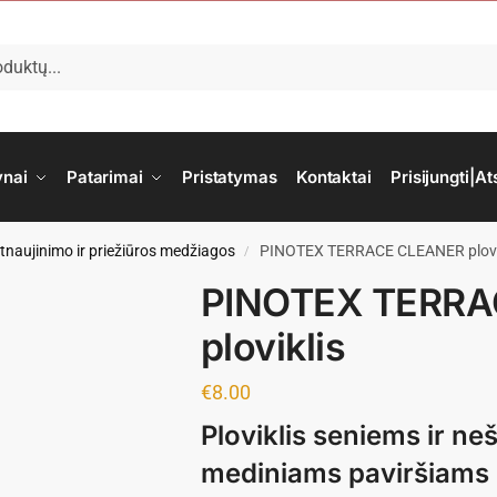
ynai
Patarimai
Pristatymas
Kontaktai
Prisijungti|At
naujinimo ir priežiūros medžiagos
PINOTEX TERRACE CLEANER plovi
/
PINOTEX TERRA
ploviklis
€
8.00
Ploviklis seniems ir ne
mediniams paviršiams pl