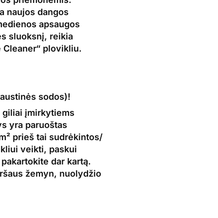
na naujos dangos
edienos apsaugos
s sluoksnį, reikia
 Cleaner“ plovikliu.
kaustinės sodos)!
iliai įmirkytiems
s yra paruoštas
m² prieš tai sudrėkintos/
liui veikti, paskui
 pakartokite dar kartą.
viršaus žemyn, nuolydžio