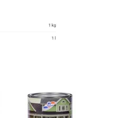
1 kg
1 l