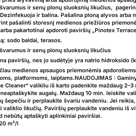
švarumus ir senų plonų sluoksnių likučius, pageri
Dezinfekuoja ir balina. Pašalina ploną alyvos arba
m
nt pašalinti storesnį medienos priežiūros priemonė
 arba pakartotinai apdoroti paviršių „Pinotex Terrace
ą: sodo baldai, terasos.
švarumus ir senų plonų sluoksnių likučius
a paviršių, nes jo sudėtyje yra natrio hidroksido (
čiau medienos apsaugos priemonėmis apdorotiems g
oms, platformoms, laiptams.
NAUDOJIMAS :
Gaminy
e Cleaner“ valikliu iš karto padenkite maždaug 2–3 
neaptaškykite augalų. Maždaug 10 min. leiskite valik
šių šepečiu ir perplaukite švariu vandeniu. Jei reikia,
ti
valiklio
likučių. Paviršių perplaukite vandeniu iš 
 nebūtų aptaškyti aplinkiniai paviršiai.
0 m²/l
NER ploviklis