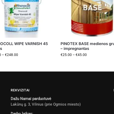
OCOLL WIPE VARNISH 45
PINOTEX BASE medienos gr
s
– impregnantas
0
–
€
248.00
€
25.00
–
€
45.00
REKVIZITAI
Dažu Namai parduotuvė
Lakūnų g. 3, Vilnius (prie Ogmios miesto)
Darbo laikas: