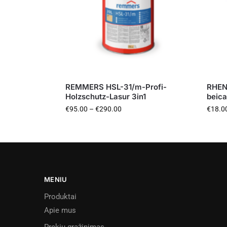
REMMERS HSL-31/m-Profi-
RHEN
Holzschutz-Lasur 3in1
beica
€
95.00
–
€
290.00
€
18.0
MENIU
Produktai
Apie mus
Prekių grąžinimas