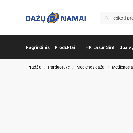
Ieškoti
Pagrindinis
Produktai
HK Lasur 3in1
Spalv
Pradžia
Parduotuvė
Medienos dažai
Medienos at
/
/
/