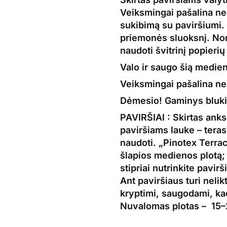
Veiksmingai pašalina ne
sukibimą su paviršiumi. 
priemonės sluoksnį. Nori
naudoti švitrinį popierių
Valo ir saugo šią medien
Veiksmingai pašalina ne
Dėmesio! Gaminys blukin
PAVIRŠIAI :
Skirtas anks
paviršiams lauke –
teras
naudoti. „Pinotex Terrac
šlapios medienos plotą; 
stipriai nutrinkite pavir
Ant paviršiaus turi nelik
kryptimi, saugodami, kad
Nuvalomas plotas –
15–2
PINOTEX TERRACE CLEA