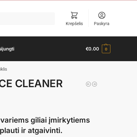
Krepšelis
Paskyra
sijungti
€
0.00
0
klis
CE CLEANER
švariems giliai įmirkytiems
auti ir atgaivinti.