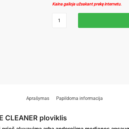
Kaina galioja užsakant prekę internetu.
Aprašymas
Papildoma informacija
 CLEANER ploviklis
ti prieš alyvavimą arba apdorojimą medienos apsau