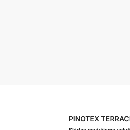
PINOTEX TERRACE
Skirtas paviršiams valy