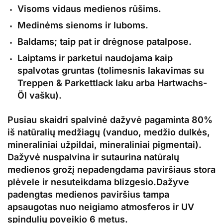
Visoms vidaus medienos rūšims.
Medinėms sienoms ir luboms.
Baldams; taip pat ir drėgnose patalpose.
Laiptams ir parketui naudojama kaip
spalvotas gruntas (tolimesnis lakavimas su
Treppen & Parkettlack laku arba Hartwachs-
Öl vašku).
Pusiau skaidri spalvinė
dažyvė
pagaminta 80%
iš natūralių medžiagų (vanduo, medžio dulkės,
mineraliniai užpildai, mineraliniai pigmentai).
Dažyvė
nuspalvina ir sutaurina natūralų
medienos grožį nepadengdama paviršiaus stora
plėvele ir nesuteikdama blizgesio.
Dažyve
padengtas medienos paviršius tampa
apsaugotas nuo neigiamo atmosferos ir
UV
spindulių
poveikio 6 metus.