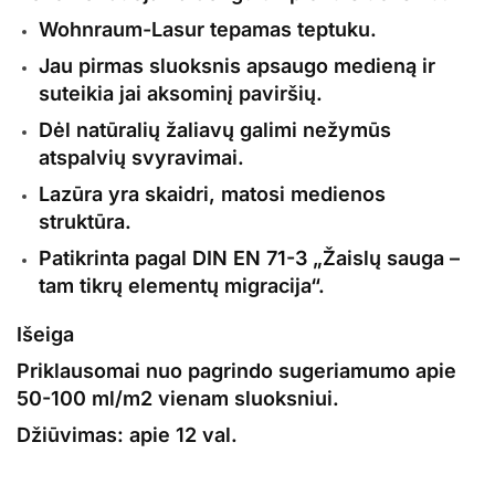
Wohnraum-Lasur
tepamas teptuku.
Jau pirmas sluoksnis
apsaugo medieną
ir
suteikia jai aksominį paviršių.
Dėl natūralių žaliavų galimi nežymūs
atspalvių svyravimai.
Lazūra
yra skaidri, matosi
medienos
struktūra.
Patikrinta pagal DIN EN 71-3 „Žaislų sauga –
tam tikrų elementų migracija“.
Išeiga
Priklausomai nuo pagrindo sugeriamumo apie
50-100 ml/m2 vienam sluoksniui.
Džiūvimas:
apie 12 val.
REMMERS WOHNRAUM LASUR