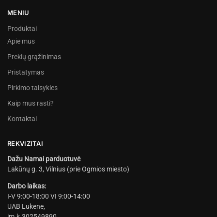
MENIU
Produktai
Apie mus
Prekių grąžinimas
Pristatymas
Pirkimo taisykles
Kaip mus rasti?
Kontaktai
REKVIZITAI
Dažu Namai parduotuvė
Lakūnų g. 3, Vilnius (prie Ogmios miesto)
Darbo laikas:
I-V 9:00-18:00 VI 9:00-14:00
UAB Lukene,
įm.k.302549890