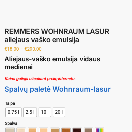
REMMERS WOHNRAUM LASUR
aliejaus vaško emulsija
€
18.00
–
€
290.00
Aliejaus-vaško emulsija vidaus
medienai
Kaina galioja užsakant prekę internetu.
Spalvų paletė Wohnraum-lasur
Talpa
0.75 l
2.5 l
10 l
20 l
Spalva