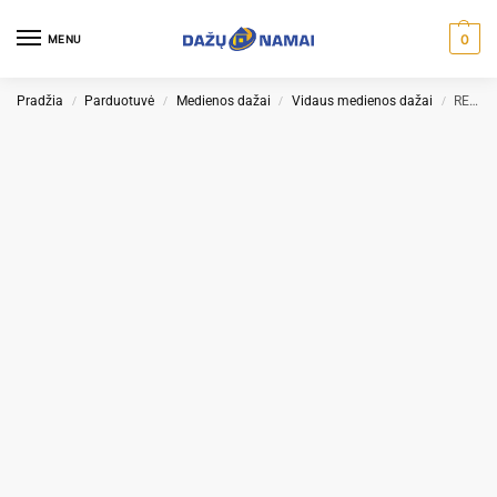
0
MENU
Pradžia
Parduotuvė
Medienos dažai
Vidaus medienos dažai
REMMERS WOHNRAUM LASUR aliejaus vaško emulsija
/
/
/
/