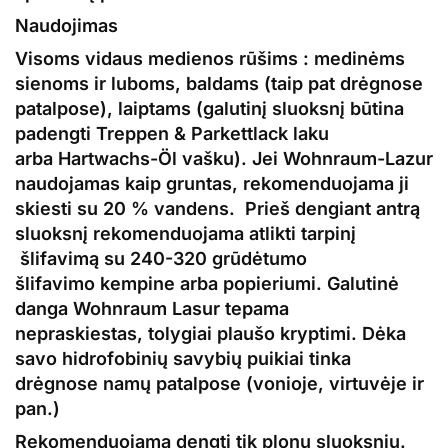
Naudojimas
Visoms vidaus
medienos rūšims
: medinėms
sienoms ir luboms, baldams (taip pat drėgnose
patalpose), laiptams (galutinį sluoksnį būtina
padengti Treppen & Parkettlack laku
arba Hartwachs-Öl vašku). Jei
Wohnraum-Lazur
naudojamas kaip gruntas, rekomenduojama ji
skiesti su 20 % vandens. Prieš dengiant antrą
sluoksnį rekomenduojama atlikti tarpinį
šlifavimą su 240-320 grūdėtumo
šlifavimo kempine arba popieriumi. Galutinė
danga
Wohnraum Lasur
tepama
nepraskiestas, tolygiai plaušo kryptimi. Dėka
savo hidrofobinių savybių puikiai tinka
drėgnose namų patalpose (vonioje, virtuvėje ir
pan.)
Rekomenduojama dengti tik plonu sluoksniu.