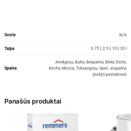
aliejaus vaško emulsija
Svoris
N/A
0.75 l, 2.5 l, 10 l, 20 l
Talpa
Antikgrau, Balta, Bespalvis, Birke, Eiche,
Spalva
Kirche, Mocca, Toksangrau, Spec. atspalvis
(įrašyti pastabose)
Panašūs produktai