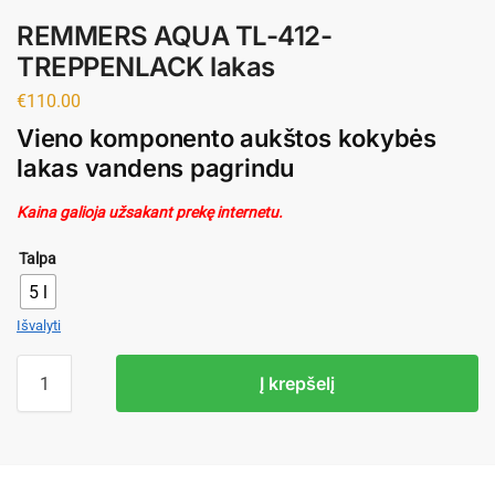
REMMERS AQUA TL-412-
TREPPENLACK lakas
€
110.00
Vieno komponento aukštos kokybės
lakas vandens pagrindu
Kaina galioja užsakant prekę internetu.
Talpa
5 l
Išvalyti
Į krepšelį