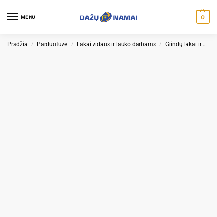
0
MENU
Pradžia
Parduotuvė
Lakai vidaus ir lauko darbams
Grindų lakai ir alyvos
/
/
/