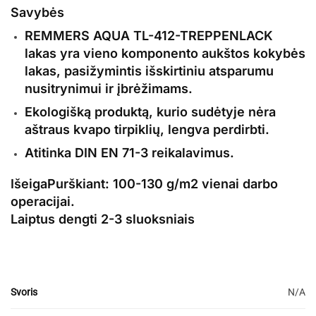
Savybės
REMMERS AQUA TL-412-TREPPENLACK
lakas yra vieno komponento aukštos kokybės
lakas,
pasižymintis išskirtiniu atsparumu
nusitrynimui ir įbrėžimams.
Ekologišką produktą, kurio sudėtyje nėra
aštraus kvapo tirpiklių, lengva perdirbti.
Atitinka DIN EN 71-3 reikalavimus.
Išeiga
Purškiant: 100-130 g/m2 vienai darbo
operacijai.
Laiptus dengti 2-3 sluoksniais
Svoris
N/A