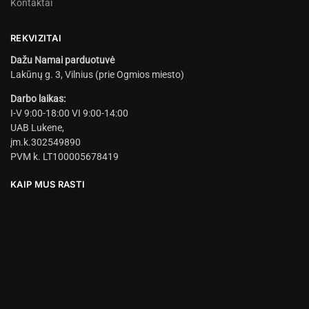
Kontaktai
REKVIZITAI
Dažu Namai parduotuvė
Lakūnų g. 3, Vilnius (prie Ogmios miesto)
Darbo laikas:
I-V 9:00-18:00 VI 9:00-14:00
UAB Lukene,
įm.k.302549890
PVM k. LT100005678419
KAIP MUS RASTI