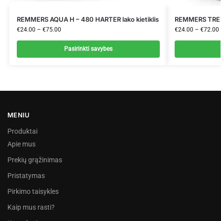
REMMERS AQUA H – 480 HARTER lako kietiklis
REMMERS TREP
€
24.00
–
€
75.00
€
24.00
–
€
72.00
Pasirinkti savybes
MENIU
Produktai
Apie mus
Prekių grąžinimas
Pristatymas
Pirkimo taisykles
Kaip mus rasti?