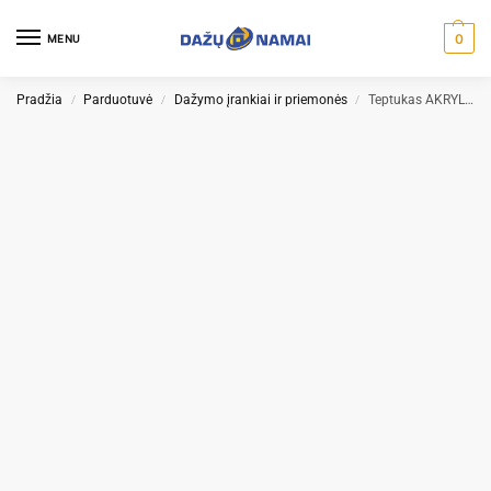
0
MENU
Pradžia
Parduotuvė
Dažymo įrankiai ir priemonės
Teptukas AKRYL – akriliniams dažams
/
/
/