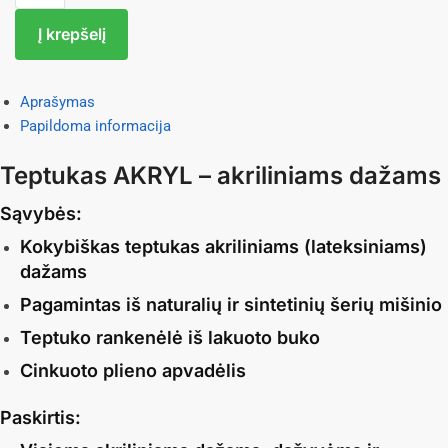
Į krepšelį
Aprašymas
Papildoma informacija
Teptukas AKRYL – akriliniams dažams
Sąvybės:
Kokybiškas teptukas akriliniams (lateksiniams)
dažams
Pagamintas iš naturalių ir sintetinių šerių mišinio
Teptuko rankenėlė iš lakuoto buko
Cinkuoto plieno apvadėlis
Paskirtis: