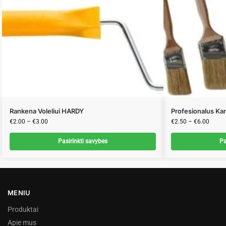
Rankena Voleliui HARDY
Profesionalus K
€
2.00
–
€
3.00
€
2.50
–
€
6.00
Pasirinkti savybes
Pa
MENIU
Produktai
Apie mus