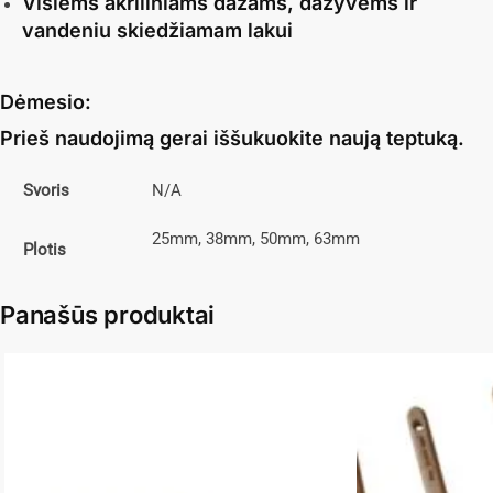
Visiems akriliniams dažams, dažyvėms ir
vandeniu skiedžiamam lakui
Dėmesio:
Prieš naudojimą gerai iššukuokite naują teptuką.
Svoris
N/A
25mm, 38mm, 50mm, 63mm
Plotis
Panašūs produktai