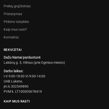
Prekių grąžinimas
Pristatymas
Pirkimo taisykles
Kaip mus rasti?
Kontaktai
REKVIZITAI
Dažu Namai parduotuvė
Lakūnų g. 3, Vilnius (prie Ogmios miesto)
Darbo laikas:
I-V 9:00-18:00 VI 9:00-14:00
UAB Lukene,
įm.k.302549890
PVM k. LT100005678419
KAIP MUS RASTI