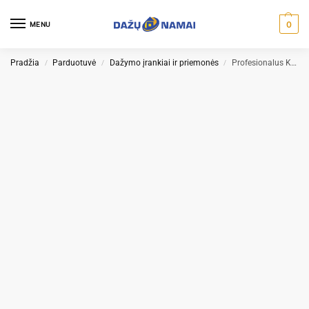
0
MENU
Pradžia
Parduotuvė
Dažymo įrankiai ir priemonės
Profesionalus Kampinis Teptukas DOLPHIN
/
/
/