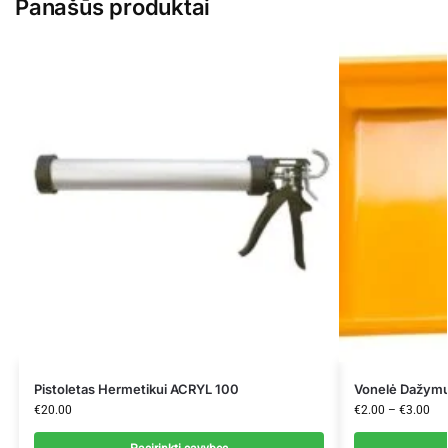
Panašūs produktai
Pistoletas Hermetikui ACRYL 100
Vonelė Dažym
€
20.00
€
2.00
–
€
3.00