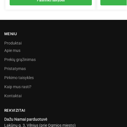
Pasirinkti savybes
MENIU
Produktai
Apie mus
Prekių grąžinimas
Pristatymas
Pirkimo taisykles
Kaip mus rasti?
Kontaktai
REKVIZITAI
Dažu Namai parduotuvė
Lakūnų g. 3, Vilnius (prie Ogmios miesto)