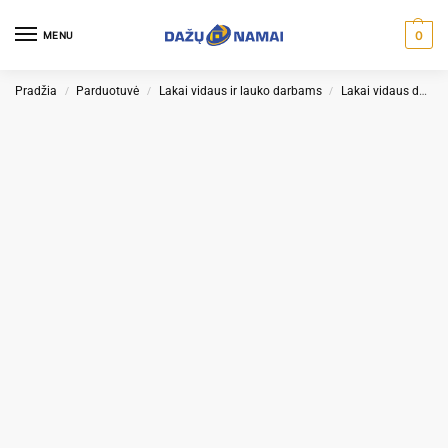
0
MENU
Pradžia
Parduotuvė
Lakai vidaus ir lauko darbams
Lakai vidaus darbams
/
/
/