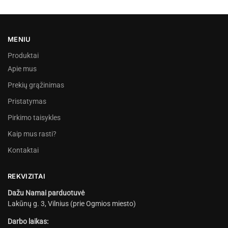
MENIU
Produktai
Apie mus
Prekių grąžinimas
Pristatymas
Pirkimo taisykles
Kaip mus rasti?
Kontaktai
REKVIZITAI
Dažu Namai parduotuvė
Lakūnų g. 3, Vilnius (prie Ogmios miesto)
Darbo laikas: