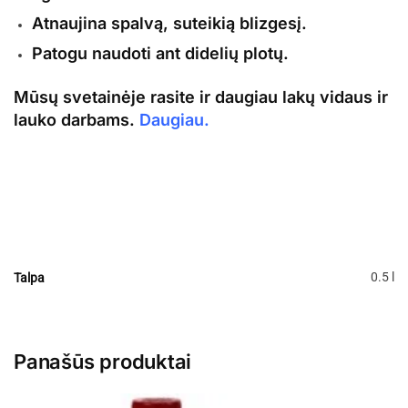
Atnaujina spalvą, suteikią blizgesį.
Patogu naudoti ant didelių plotų.
Mūsų svetainėje rasite ir daugiau
lakų vidaus ir
lauko darbams.
Daugiau.
REMMERS PFLEGE SET langų ir
durų priežiūros priemonė
0.5 l
Talpa
Panašūs produktai