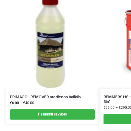
PRIMACOL REMOVER medienos baliklis
REMMERS HSL-3
3in1
€
6.00
–
€
40.00
€
95.00
–
€
290.0
Pasirinkti savybes