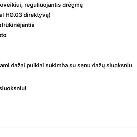
oveikiui, reguliuojantis drėgmę
gal HO.03 direktyvą)
etrūkinėjantis
sto
mi dažai puikiai sukimba su senu dažų sluoksniu
sluoksniui