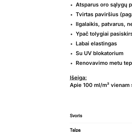
Atsparus oro sąlygų p
Tvirtas paviršius (pa
Ilgalaikis, patvarus, n
Ypač tolygiai pasiskir
Labai elastingas
Su UV blokatorium
Renovavimo metu tepa
Išeiga:
Apie 100 ml/m² vienam 
Svoris
Talpa