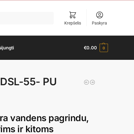
Krepšelis
Paskyra
sijungti
€
0.00
0
DSL-55- PU
ra vandens pagrindu,
ims ir kitoms