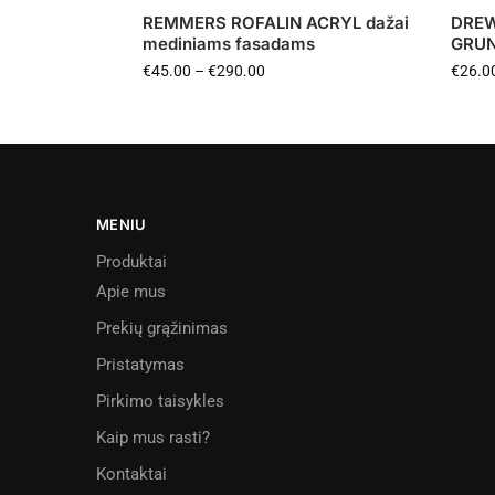
REMMERS ROFALIN ACRYL dažai
DRE
mediniams fasadams
GRUN
€
45.00
–
€
290.00
€
26.0
MENIU
Produktai
Apie mus
Prekių grąžinimas
Pristatymas
Pirkimo taisykles
Kaip mus rasti?
Kontaktai