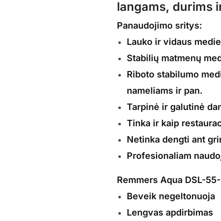
langams, durims i
Panaudojimo sritys:
Lauko ir vidaus medie
Stabilių matmenų medi
Riboto stabilumo medi
nameliams ir pan.
Tarpinė ir galutinė da
Tinka ir kaip restaura
Netinka dengti ant gri
Profesionaliam naudo
Remmers Aqua DSL-55-D
Beveik negeltonuoja
Lengvas apdirbimas