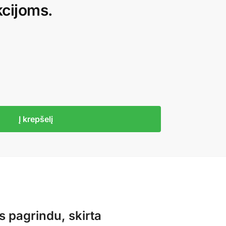
kcijoms.
Į krepšelį
 pagrindu, skirta