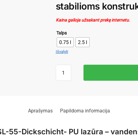
stabilioms konstru
Kaina galioja užsakant prekę internetu.
Talpa
0.75 l
2.5 l
Išvalyti
Aprašymas
Papildoma informacija
-55-Dickschicht- PU lazūra
– vandens