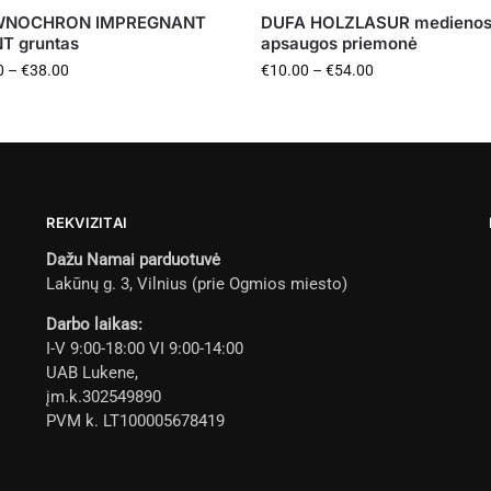
WNOCHRON IMPREGNANT
DUFA HOLZLASUR medieno
T gruntas
apsaugos priemonė
0
–
€
38.00
€
10.00
–
€
54.00
REKVIZITAI
Dažu Namai parduotuvė
Lakūnų g. 3, Vilnius (prie Ogmios miesto)
Darbo laikas:
I-V 9:00-18:00 VI 9:00-14:00
UAB Lukene,
įm.k.302549890
PVM k. LT100005678419