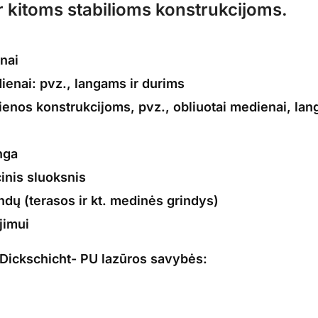
r kitoms stabilioms konstrukcijoms.
nai
enai: pvz., langams ir durims
enos konstrukcijoms, pvz., obliuotai medienai, la
nga
cinis sluoksnis
ndų (terasos ir kt. medinės grindys)
jimui
ickschicht- PU lazūros s
avybės: