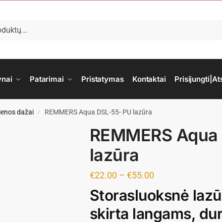
ynai
Patarimai
Pristatymas
Kontaktai
Prisijungti|At
enos dažai
REMMERS Aqua DSL-55- PU lazūra
/
REMMERS Aqua 
lazūra
€
22.00
–
€
55.00
Storasluoksnė lazū
skirta langams, dur