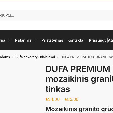
ynai
Patarimai
Pristatymas
Kontaktai
Prisijungti|At
asadams
Düfa dekoratyviniai tinkai
DUFA PREMIUM DECOGRANIT mozaik
/
/
DUFA PREMIUM
mozaikinis grani
tinkas
€
34.00
–
€
85.00
Mozaikinis granito grūd