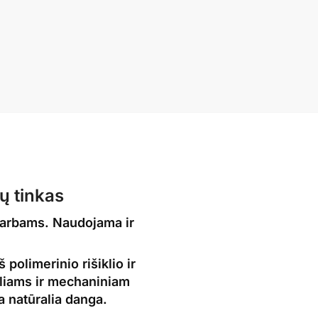
 tinkas
darbams. Naudojama ir
olimerinio rišiklio ir
liams ir mechaniniam
a natūralia
danga
.