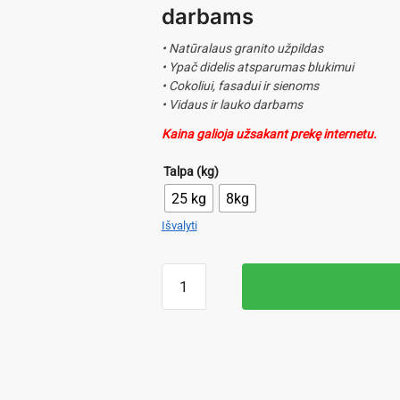
darbams
• Natūralaus granito užpildas
• Ypač didelis atsparumas blukimui
• Cokoliui, fasadui ir sienoms
• Vidaus ir lauko darbams
Kaina galioja užsakant prekę internetu.
Talpa (kg)
25 kg
8kg
Išvalyti