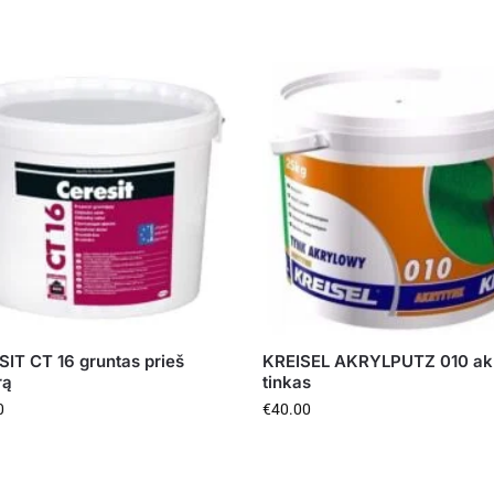
IT CT 16 gruntas prieš
KREISEL AKRYLPUTZ 010 akri
rą
tinkas
0
€
40.00