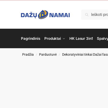
Ieškoti
Pagrindinis
Produktai
HK Lasur 3in1
Spalv
Pradžia
Parduotuvė
Dekoratyviniai tinkai Dažai f
/
/