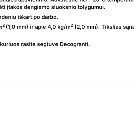
urėti įtakos dengiamo sluoksnio tolygumui.
ndeniu iškart po darbo.
2
2
m
(1,0 mm) ir apie 4,0 kg/m
(2,0 mm). Tikslias są
.
 kuriuos rasite segtuve Decogranit.