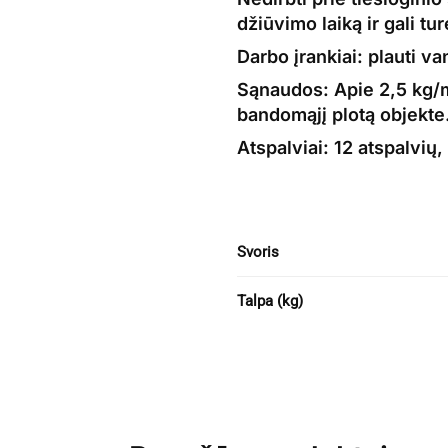
džiūvimo laiką ir gali t
Darbo įrankiai:
plauti va
Sąnaudos:
Apie 2,5 kg/
bandomąjį plotą objekte
Atspalviai:
12 atspalvių,
Svoris
Talpa (kg)