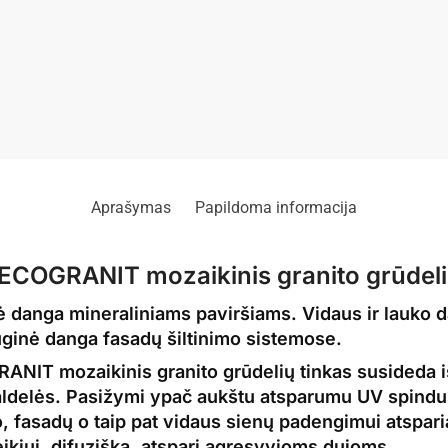
Aprašymas
Papildoma informacija
OGRANIT mozaikinis granito grūdelių
nė
danga
mineraliniams paviršiams. Vidaus ir lauko 
uginė danga
fasadų šiltinimo sistemose.
 mozaikinis granito grūdelių tinkas susideda iš p
ldelės. Pasižymi ypač aukštu atsparumu UV spindu
o, fasadų o taip pat vidaus sienų padengimui atspari
ikiui, difuziška, atspari agresyvioms dujoms.