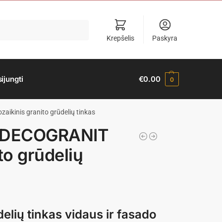
Krepšelis
Paskyra
sijungti
€
0.00
0
inis granito grūdelių tinkas
 DECOGRANIT
to grūdelių
elių tinkas vidaus ir fasado