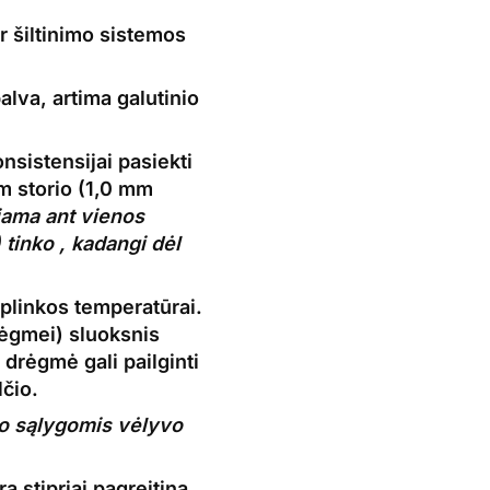
r šiltinimo sistemos
lva, artima galutinio
nsistensijai pasiekti
mm storio (1,0 mm
ama ant vienos
 tinko , kadangi dėl
aplinkos temperatūrai.
rėgmei) sluoksnis
drėgmė gali pailginti
lčio.
ro sąlygomis vėlyvo
a stipriai pagreitina