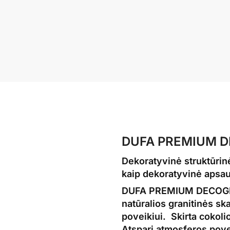
DUFA PREMIUM DEC
Dekoratyvinė
struktūri
kaip
dekoratyvinė apsa
DUFA PREMIUM DECOGRANIT
natūralios
granitinės
ska
poveikiui. Skirta cokoli
Atspari atmosferos pove