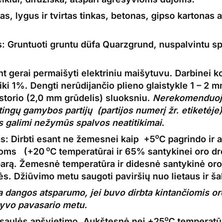
s, lygus ir tvirtas tinkas, betonas, gipso kartonas a
s:
Gruntuoti
gruntu
düfa Quarzgrund, nuspalvintu spa
t gerai permaišyti elektriniu maišytuvu. Darbinei ko
iki 1%. Dengti nerūdijančio plieno glaistykle 1 – 2 
storio (2,0 mm grūdelis) sluoksniu.
Nerekomenduoj
ingų gamybos partijų (partijos numerį žr. etiketėje)
s galimi nežymūs spalvos neatitikimai
.
o
as:
Dirbti esant ne žemesnei kaip +5
C pagrindo ir 
o
goms (+20
C temperatūrai ir 65% santykinei oro d
arą. Žemesnė temperatūra ir didesnė santykinė oro 
tės. Džiūvimo metu saugoti paviršių nuo lietaus ir ša
 dangos atsparumo, jei buvo dirbta kintančiomis o
tyvo pavasario metu.
o
o saulės apšvietimo. Aukštesnė nei +25
C temperatūr