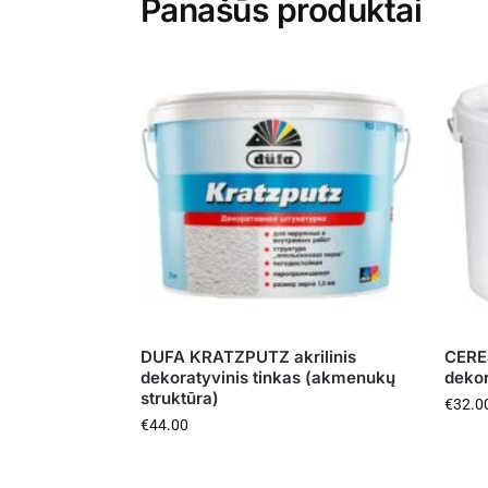
Panašūs produktai
DUFA KRATZPUTZ akrilinis
CERES
dekoratyvinis tinkas (akmenukų
deko
struktūra)
€
32.0
€
44.00