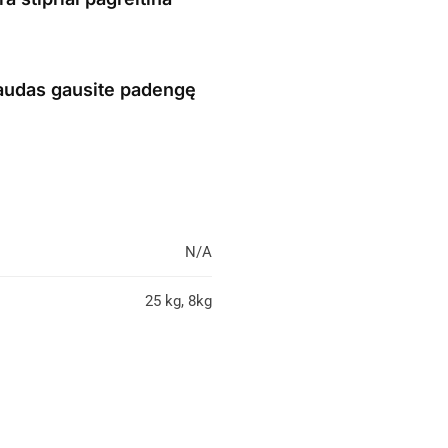
naudas gausite padengę
N/A
25 kg, 8kg