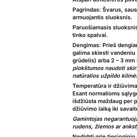
Pagrindas:
Švarus, sausa
armuojantis sluoksnis.
Paruošiamasis sluoksni
tinko
spalvai.
Dengimas:
Prieš dengian
galima skiesti vandeniu 
grūdelis) arba 2 – 3 mm 
plokštumos naudoti skirt
natūralios užpildo kilmė
Temperatūra ir džiūvim
Esant normalioms sąly
išdžiūsta maždaug per p
džiūvimo laiką iki savai
Gamintojas negarantuoja
rudens, žiemos ar anks
Nedirbti prie tiesiogini