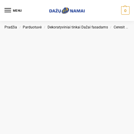
0
MENU
Pradžia
Parduotuvė
Dekoratyviniai tinkai Dažai fasadams
Ceresit dekoratyviniai tinkai
/
/
/