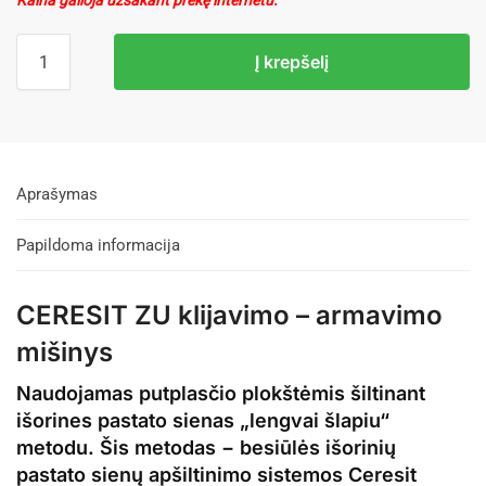
Kaina galioja užsakant prekę internetu.
Į krepšelį
Aprašymas
Papildoma informacija
CERESIT ZU klijavimo – armavimo
mišinys
N
audojamas putplasčio plokštėmis šiltinant
išorines pastato sienas „lengvai šlapiu“
metodu. Šis metodas − besiūlės išorinių
pastato sienų apšiltinimo sistemos Ceresit