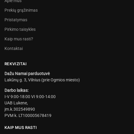
Apie mus
Prekių grąžinimas
Pristatymas
Pirkimo taisykles
Kaip mus rasti?
Kontaktai
REKVIZITAI
Dažu Namai parduotuvė
Lakūnų g. 3, Vilnius (prie Ogmios miesto)
Darbo laikas:
I-V 9:00-18:00 VI 9:00-14:00
UAB Lukene,
įm.k.302549890
PVM k. LT100005678419
KAIP MUS RASTI