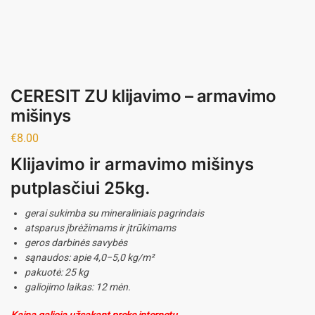
CERESIT ZU klijavimo – armavimo
mišinys
€
8.00
Klijavimo ir armavimo mišinys
putplasčiui 25kg.
gerai sukimba su mineraliniais pagrindais
atsparus įbrėžimams ir įtrūkimams
geros darbinės savybės
sąnaudos: apie 4,0−5,0 kg/m²
pakuotė: 25 kg
galiojimo laikas: 12 mėn.