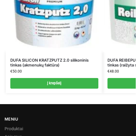
DUFA SILICON KRATZPUTZ 2.0 silikoninis
DUFA REIBEPUTZ
tinkas (akmenukų faktūra)
tinkas (raižyta 
€
50.00
€
48.00
Į krepšelį
MENIU
Produktai