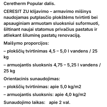
Ceretherm Popular dalis.
CERESIT ZU klijavimo – armavimo mišinys
naudojamas putplasčio plokštėms tvirtinti bei
apsauginiam
armuotam
sluoksniui suformuoti,
šiltinant naujai statomus privačius pastatus ir
atliekant šiluminę pastatų renovaciją.
Maišymo proporcijos:
– plokščių tvirtinimas 4,5 – 5,0 l vandens / 25
kg
– armuojantis sluoksnis 4,75 – 5,25 l vandens /
25 kg
Orientacinis sunaudojimas:
– plokščių tvirtinimas: apie 5,0 kg/m2
– armuojantis sluoksnis: apie 4,0 kg/m2
Sunaudojimo laikas:
apie 2 val.