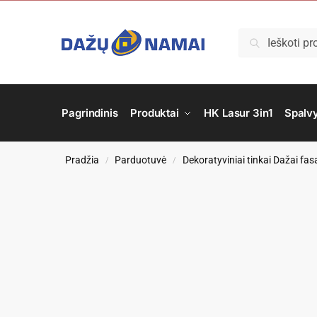
Ieškoti
Pagrindinis
Produktai
HK Lasur 3in1
Spalv
Pradžia
Parduotuvė
Dekoratyviniai tinkai Dažai f
/
/