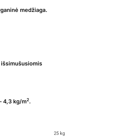
organinė medžiaga.
išsimušusiomis
2
 4,3 kg/m
.
25 kg