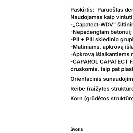
Paskirtis:
Paruoštas den
Naudojamas kaip viršut
-„Capatect-WDV” šiltin
-Nepadengtam betonui;
-PII + PIII skiedinio gr
-Matiniams, apkrovą išl
-Apkrovą išlaikantiems 
-CAPAROL CAPATECT FAS
druskomis, taip pat pla
Orientacinis sunaudojim
Reibe (raižytos struktūr
Korn (grūdėtos struktūr
Svoris