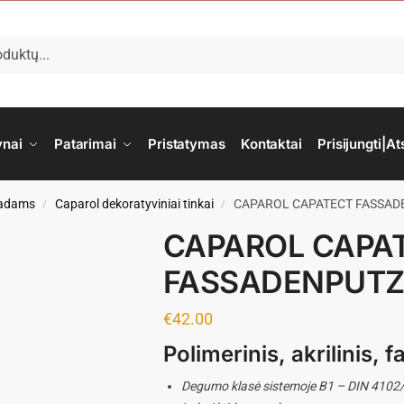
ynai
Patarimai
Pristatymas
Kontaktai
Prisijungti|At
asadams
Caparol dekoratyviniai tinkai
CAPAROL CAPATECT FASSADEN
/
/
CAPAROL CAPA
FASSADENPUTZ R
€
42.00
Polimerinis, akrilinis, f
Degumo klasė sistemoje B1 – DIN 4102