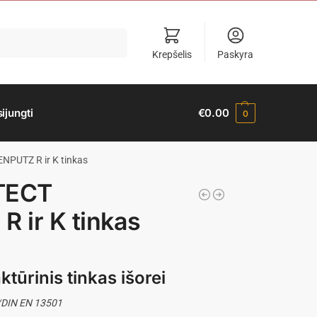
Krepšelis
Paskyra
sijungti
€
0.00
0
PUTZ R ir K tinkas
TECT
 ir K tinkas
aktūrinis tinkas išorei
/DIN EN 13501