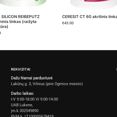
 SILICON REIBEPUTZ
CERESIT CT 60 akrilinis tink
ninis tinkas (raižyta
€
43.00
tūra)
0
REKVIZITAI
Dažu Namai parduotuvė
Lakūnų g. 3, Vilnius (prie Ogmios miesto)
Darbo laikas:
I-V 9:00-18:00 VI 9:00-14:00
UAB Lukene,
įm.k.302549890
PVM k. LT100005678419