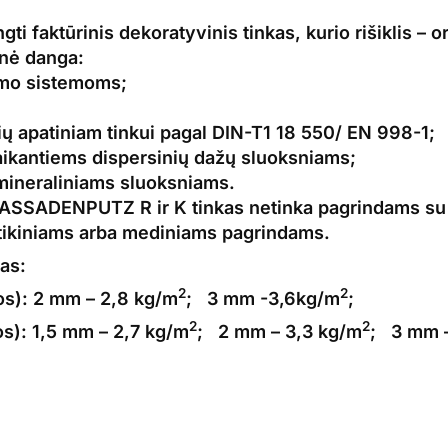
gti faktūrinis dekoratyvinis
tinkas,
kurio rišiklis – 
inė danga:
imo sistemoms;
upių apatiniam tinkui pagal DIN-T1 18 550/ EN 998-1;
aikantiems dispersinių
dažų
sluoksniams;
mineraliniams sluoksniams.
SADENPUTZ R ir K tinkas netinka pagrindams su 
stikiniams arba mediniams pagrindams.
as:
2
2
os):
2 mm – 2,8 kg/m
; 3 mm -3,6kg/m
;
2
2
os):
1,5 mm – 2,7 kg/m
; 2 mm – 3,3 kg/m
; 3 mm –