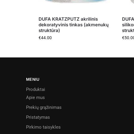
DUFA KRATZPUTZ akrilinis
DUFA
dekoratyvinis tinkas (akmenukų
siliko
struktūra)
struk
€
44.00
€
50.0
MENIU
Produktai
Apie mus
Prekių grąžinimas
Pristatymas
Pirkimo taisykles