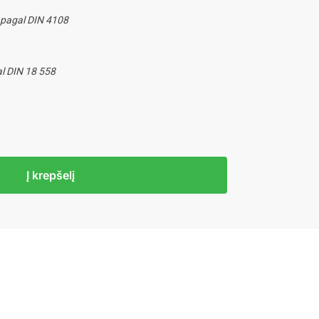
 pagal DIN 4108
gal DIN 18 558
Į krepšelį