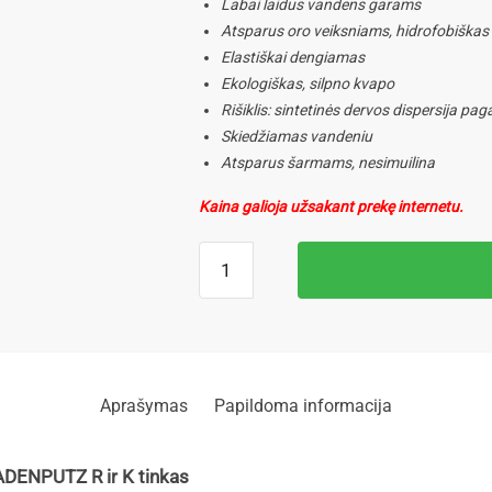
Labai laidus vandens garams
Atsparus oro veiksniams, hidrofobiškas
Elastiškai dengiamas
Ekologiškas, silpno kvapo
Rišiklis: sintetinės dervos dispersija pa
Skiedžiamas vandeniu
Atsparus šarmams, nesimuilina
Kaina galioja užsakant prekę internetu.
Aprašymas
Papildoma informacija
ENPUTZ R ir K tinkas