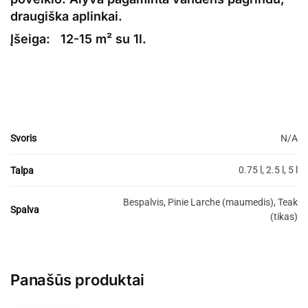
draugiška aplinkai.
Įšeiga:
12-15 m² su 1l.
Svoris
N/A
0.75 l, 2.5 l, 5 l
Talpa
Bespalvis, Pinie Larche (maumedis), Teak
Spalva
(tikas)
Panašūs produktai