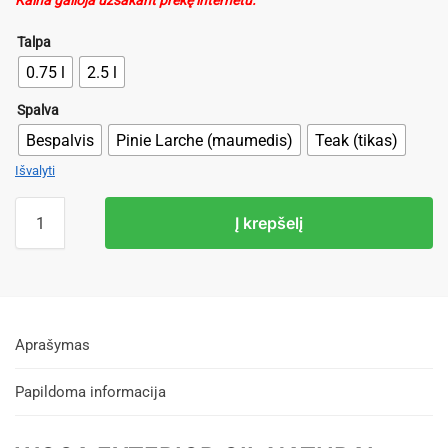
Kaina galioja užsakant prekę internetu.
Talpa
0.75 l
2.5 l
Spalva
Bespalvis
Pinie Larche (maumedis)
Teak (tikas)
Išvalyti
Į krepšelį
Aprašymas
Papildoma informacija