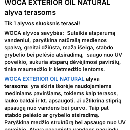
WOCA EXTERIOR OIL NATURAL
alyva terasoms
Tik 1 alyvos sluoksnis terasai!
WOCA alyvos savybės:
Suteikia atsparumą
vandeniui, paryškina natūralią
medienos
spalvą, greitai džiūsta, maža išeiga, stabdo
grybelio bei pelėsio atsiradimą, saugo nuo UV
poveikio, sukuria atsparų dėvėjimosi paviršių,
tinka maumedžio ir kietmedžio lentoms.
WOCA EXTERIOR OIL NATURAL
alyva
terasoms
yra skirta išorėje naudojamiems
mediniams
paviršiams, tokiems kaip terasos,
lauko baldai ir kt. apsaugoti. Ji užtikrina stiprią
apsaugą nuo vandens bei purvo. Taip pat
stabdo pelėsio ar grybelio atsiradimą.
Paryškina
medžio
struktūrą bei apsaugo nuo UV
poveikio. Alyva pagaminta vandens pagrindu,