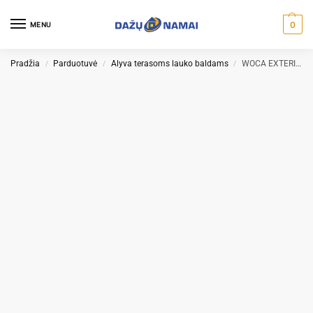
0
MENU
Pradžia
Parduotuvė
Alyva terasoms lauko baldams
WOCA EXTERIOR OIL NATURAL alyva terasoms
/
/
/