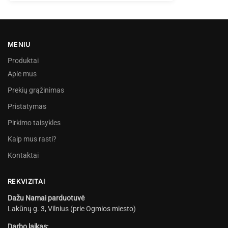
MENIU
Produktai
Apie mus
Prekių grąžinimas
Pristatymas
Pirkimo taisykles
Kaip mus rasti?
Kontaktai
REKVIZITAI
Dažu Namai parduotuvė
Lakūnų g. 3, Vilnius (prie Ogmios miesto)
Darbo laikas: